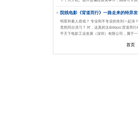
下个月开机。该片改编自真实事件，由陈可辛执导
院线电影《背道而行》一路走来的特异发
明星和素人搭戏？ 专业和不专业的夹到一起演
竟然同台演习？ 对，这真的太&ldquo;背道而
平天下电影工业发展（深圳）有限公司，属于一
首页