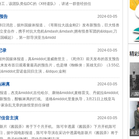
特工，该团队类似DC的《X特遣队》，讲述一群曾经担任
预告
2024-03-05
28日消息，据外国媒体报道，《哥斯拉大战金刚2》发布新预告，巨大怪兽
作，携手对抗大危机&mdash;&mdash;拥有怪兽军团的&ldquo;刀
帝国崛起》，第一部导演亚当&midd
记录
2024-03-05
据外国媒体报道，真&middot;漫威救世主，《死侍3》前天发布的首支预告
以来发布首日观看量最高的预告片，也是继《蜘蛛侠：英雄无归》（3.55亿
ddot;雷诺兹回归主演，&ldquo;金刚
畅淋漓
2024-03-05
杰克&middot;吉伦哈尔、康纳&middot;麦格雷戈、丹妮拉&middot;
告，酣畅淋漓的打戏。 道格&middot;里曼执导，3月21日上线亚马
一家杂乱无章的旅馆里担任保镖
雷佳音主演
2024-03-05
新片《酱园弄》将于下个月开机。 陈可辛透露《酱园弄》下月开机陈可
23日，据中国电影报道，陈可辛导演在采访中透露电影新片《酱园弄》将于