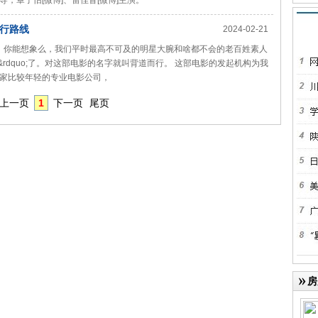
，章子怡[微博]、雷佳音[微博]主演。
行路线
2024-02-21
？ 你能想象么，我们平时最高不可及的明星大腕和啥都不会的老百姓素人
行&rdquo;了。对这部电影的名字就叫背道而行。 这部电影的发起机构为我
家比较年轻的专业电影公司，
上一页
1
下一页
尾页
房