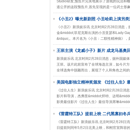
Studio研发,预告片完美地展示了游戏的玩法和概念。通
道公开的这段预告片,首先呈现的是一位武士形象
《小丑2》曝光新剧照 小丑哈莉上演另类
《小丑2》新浪娱乐讯 北京时间2月28日消息，
金&middot;菲尼克斯出演的小丑亚瑟和Lady G
&rdquo;。本片名为《小丑：二联性精神病》，是
王班主演《龙威小子》新片 成龙马基奥
新浪娱乐讯 北京时间2月28日消息，据外国媒
王班。该片此前宣布了全球海选主演，如今片方确
全球选角中脱颖而出，展现了个人和角色之间的深厚
美国电影独立精神奖颁发 《过往人生》
《过往人生》新浪娱乐讯 北京时间2月28日
影片和导演，杰弗里&middot;怀特、达明&midd
影类最佳影片《过往人生》最佳导演席琳&midd
《雷霆特工队》提前上映 二代黑寡妇冬
《雷霆特工队》新浪娱乐讯 北京时间2月28日
日提前到同年5月2日北美上映，和刚官宣阵容