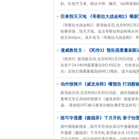
妇、红色守卫者、模仿大师、幽灵、Val和美国
巨兽毁天灭地 《哥斯拉大战金刚2》曝新
《哥斯拉大战金刚2》新浪娱乐讯 北京时间2月
轮番登场，毁天灭地。这次哥斯拉和金刚将从对立变合
疤王&rdquo;。该片名为《哥斯拉大战金刚2：
漫威救世主：《死侍3》预告观看量刷新
《死侍3》新浪娱乐讯 北京时间2月28日消息，
在首个24小时内观看量达到3.65亿次，为有史
次）后首日观看量最高的MCU预告。该片由瑞恩&mi
动作惊悚片《威龙杀阵》曝预告 打戏酣
新浪娱乐讯 北京时间2月28日消息，据外国媒体报道，
曼希沃等主演动作惊悚片《威龙杀阵》新版发布新预
逊。 讲述前UFC格斗家道尔顿在佛罗里达群岛
陈可辛透露《酱园弄》下月开机 章子怡
据中国电影报道，陈可辛导演在采访中透露电影
辛透露《酱园弄》下月开机 新浪娱乐讯 10月