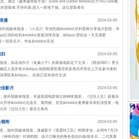
过《越来越黑暗手游》(Dark and Darker Mobile)官方YouTube频
的冒险者,手持剑盾,进入一座地下城。这位冒险者在
浪漫
2024-03-05
据外国媒体报道，《小丑2》导演托德&middot;菲利普斯分享该片剧照，华
aga出演的哈莉&middot;奎茵演绎浪漫，&ldquo;望你这一天充满爱
一部音乐片。华金&middot;菲尼
回归
2024-03-05
体报道，知名动作片《龙威小子》的新版电影定下主演：《西游ABC》男主
定人选并表示&ldquo;他因精通普通话和多类武术而在上万名参与者的
联系&rdquo;。 此前已宣布前作主演
最佳影片
2024-03-05
消息，据外国媒体报道，本届美国电影独立精神奖颁发，《过往人生》获最佳
ot;乔伊&middot;伦道夫、黄阿丽、尼克&middot;奥弗曼等表彰演技奖：电
ot;宋《过往人生》最佳主角杰
兵领衔
2024-03-05
消息，据外国媒体报道，漫威新片《雷霆特工队》档期变动，从明年7月25
的《神奇四侠》对调档期。该片已曝光的角色包括白狼/前冬兵、二代黑寡