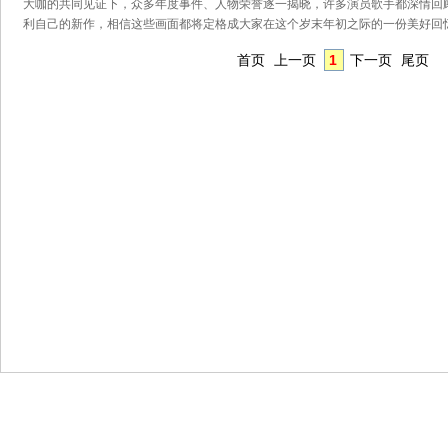
大咖的共同见证下，众多年度事件、人物荣誉逐一揭晓，许多演员歌手都深情回
利自己的新作，相信这些画面都将定格成大家在这个岁末年初之际的一份美好回忆
首页
上一页
1
下一页
尾页