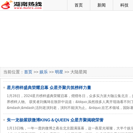
首页
新闻
科技
当前位置：
首页
>>
娱乐
>>
明星
>> 大陆星闻
星月榜样盛典荣耀启幕 众星齐聚共筑榜样力量
1月28日，2024星月榜样盛典荣耀启幕，熠熠冬日，众多实力派大咖云集北京
界榜样人物。 获奖者刘佩琦在致辞中说道：&ldquo;虽然很多人离开现场看不
&mdash;&mdash;活到老演到老，演到不能演为止。&rdquo;在艺术领域，国
朱一龙杨紫获微博KING＆QUEEN 众星齐聚揭晓荣誉
1月13日晚，一年一度的微博之夜在北京圆满落幕，这一夜星光璀璨，大半个娱