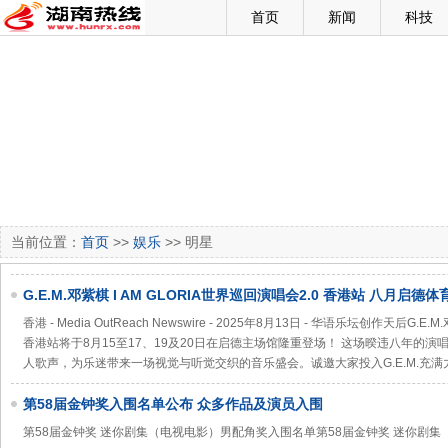
首页
新闻
科技
当前位置：
首页
>>
娱乐
>> 明星
G.E.M.邓紫棋 I AM GLORIA世界巡回演唱会2.0 香港站 八月启
香港 - Media OutReach Newswire - 2025年8月13日 - 华语乐坛创作天后G.E
香港站将于8月15至17、19及20日在启德主场馆隆重登场！ 这场暌违八年的演唱
人歌声，为乐迷带来一场视觉与听觉交织的音乐盛会。诚邀大家投入G.E.M.充
第58届金钟奖入围名单公布 众多作品及演员入围
第58届金钟奖 迷你剧集（电视电影）男配角奖入围名单第58届金钟奖 迷你剧