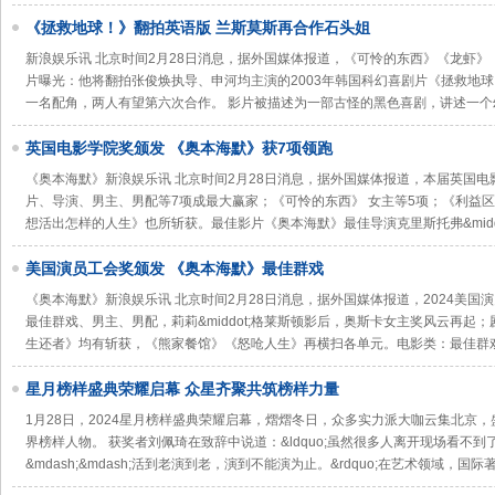
《拯救地球！》翻拍英语版 兰斯莫斯再合作石头姐
新浪娱乐讯 北京时间2月28日消息，据外国媒体报道，《可怜的东西》《龙虾》《宠
片曝光：他将翻拍张俊焕执导、申河均主演的2003年韩国科幻喜剧片《拯救地球！》
一名配角，两人有望第六次合作。 影片被描述为一部古怪的黑色喜剧，讲述一个
英国电影学院奖颁发 《奥本海默》获7项领跑
《奥本海默》新浪娱乐讯 北京时间2月28日消息，据外国媒体报道，本届英国
片、导演、男主、男配等7项成最大赢家；《可怜的东西》 女主等5项；《利益
想活出怎样的人生》也所斩获。最佳影片《奥本海默》最佳导演克里斯托弗&midd
美国演员工会奖颁发 《奥本海默》最佳群戏
《奥本海默》新浪娱乐讯 北京时间2月28日消息，据外国媒体报道，2024美
最佳群戏、男主、男配，莉莉&middot;格莱斯顿影后，奥斯卡女主奖风云再起
生还者》均有斩获，《熊家餐馆》《怒呛人生》再横扫各单元。电影类：最佳群
星月榜样盛典荣耀启幕 众星齐聚共筑榜样力量
1月28日，2024星月榜样盛典荣耀启幕，熠熠冬日，众多实力派大咖云集北京
界榜样人物。 获奖者刘佩琦在致辞中说道：&ldquo;虽然很多人离开现场看不
&mdash;&mdash;活到老演到老，演到不能演为止。&rdquo;在艺术领域，国