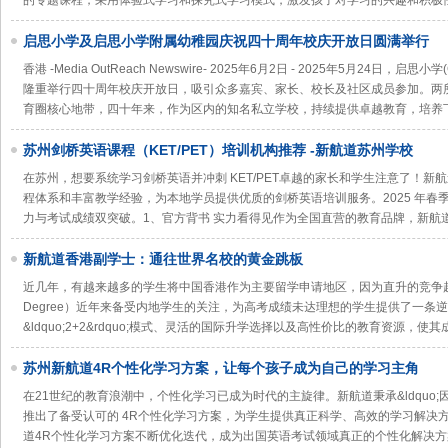
的专题课程，采用体验式学习和探究式学习模式，激发孩子对学习的兴趣和积极
启思小学及启思小学附属幼稚园庆祝四十周年校庆开放日圆满举行
香港 -Media OutReach Newswire- 2025年6月2日 - 2025年5月24日，启
隆重举行四十周年校庆开放日，吸引众多嘉宾、家长、校长及社区成员参加。两
育圈核心地带，四十年来，作为区内的知名私立学校，持续提供卓越教育，培养
苏州剑桥英语课程（KET/PET）培训机构推荐 -新航道苏州学校
在苏州，想要系统学习剑桥英语并冲刺 KET/PET卓越的家长和学生注意了！
程体系和丰富教学经验，为本地学员提供优质的剑桥英语培训服务。2025 年春
力与考试成绩双突破。1、官方背书 实力看得见作为全国直营的教育品牌，新航
新航道香港副学士：通往世界名校的黄金跳板
近几年，有越来越多的学生将中国香港作为主要留学申请地区，因为直升的竞争越来越激
Degree）近年来备受内地学生的关注，为高考成绩未达理想的学生提供了一条
&ldquo;2+2&rdquo;模式、灵活的国际升学选择以及高性价比的教育资源，
苏州新航道4R个性化学习方案，让每个孩子成为自己的学习主角
在21世纪的教育浪潮中，个性化学习已成为时代的主旋律。新航道秉承&ldquo;因
推出了备受认可的 4R个性化学习方案，为学生提供真正科学、高效的学习解决
道4R个性化学习方案不断优化迭代，成为出国英语考试领域真正的个性化解决方