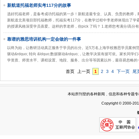
新航道托福老师实考117分的故事
选好托福老师，是备考成功托福的第一步！新航道最专业、认真、负责的教师，助
新航道北美项目部托福教师，托福实考117分，在教学过程中李老师体现出了学
的授课风格深受学员喜爱。这样的李老师，你pick 了吗？ 1.老师您考满分/高分
靠谱的雅思培训机构一定会做的一件事
以终为始，让教研活动真正服务于学员的出分。近5万名上海学校雅思学员案例范本，
驱动&rdquo; 转向 &ldquo;数据驱动&rdquo;，让教学决策有据可依。家
学资质、师资水平、课程设置、地段、服务、出分等等因素以外，最容易忽略的
首页
上一页
1
2
3
4
下一页
尾
本站所刊登的各种新闻﹑信息和各种专题专
Copyright © 2000-20