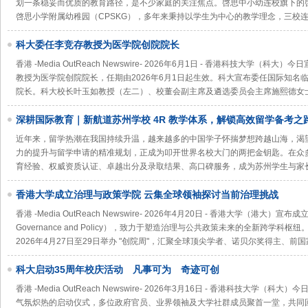
划一条稳妥而优质的教育路径，是不少家庭的关注焦点。啓思中小幼连校旗下的啓
啓思小学附属幼稚园（CPSKG），多年来秉持以学生为中心的教学理念，三校
科大委任李竞存教授为医学院创院院长
香港 -Media OutReach Newswire- 2026年6月1日 - 香港科技大学
教授为医学院创院院长，任期由2026年6月1日起生效。科大宣布委任国际知名
院长。科大校长叶玉如教授（左二）、校董会副主席及遴选委员会主席施熙德女
深耕国际教育｜新航道苏州学校 4R 教学体系，解锁高效留学备考之
近年来，留学热潮在我国持续升温，越来越多的中国学子怀揣梦想跨越山海，渴
力的提升与留学申请的精准规划，正成为叩开世界名校大门的两把金钥匙。在众
育经验、权威资质认证、卓越出分及录取结果、高口碑服务，成为苏州学生与家
香港大学成立治理与政策学院 云集全球领袖探讨当前治理挑战
香港 -Media OutReach Newswire- 2026年4月20日 - 香港大学（港大）宣布
Governance and Policy），致力于塑造治理与公共政策未来的全新跨学
2026年4月27日至29日举办 "创院周"，汇聚全球顶尖学者、诺贝尔奖得主、前
科大启动35周年校庆活动 凡事可为 奇迹可创
香港 -Media OutReach Newswire- 2026年3月16日 - 香港科技大学
气氛炽热的启动仪式，多位政府官员、业界领袖及大学社群成员聚首一堂，共同