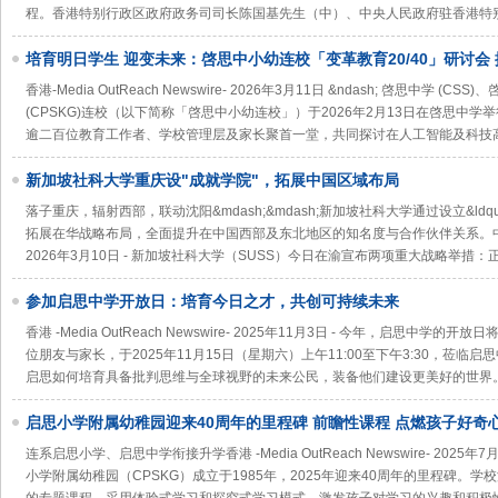
程。香港特别行政区政府政务司司长陈国基先生（中）、中央人民政府驻香港特
培育明日学生 迎变未来：啓思中小幼连校「变革教育20/40」研讨会
与学新方向
香港-Media OutReach Newswire- 2026年3月11日 &ndash; 啓思中学 (
(CPSKG)连校（以下简称「啓思中小幼连校」）于2026年2月13日在啓思中学
逾二百位教育工作者、学校管理层及家长聚首一堂，共同探讨在人工智能及科技
新加坡社科大学重庆设"成就学院"，拓展中国区域布局
落子重庆，辐射西部，联动沈阳&mdash;&mdash;新加坡社科大学通过设立&ldqu
拓展在华战略布局，全面提升在中国西部及东北地区的知名度与合作伙伴关系。中国重庆 -Me
2026年3月10日 - 新加坡社科大学（SUSS）今日在渝宣布两项重大战略举措：
参加启思中学开放日：培育今日之才，共创可持续未来
香港 -Media OutReach Newswire- 2025年11月3日 - 今年，启思
位朋友与家长，于2025年11月15日（星期六）上午11:00至下午3:30，莅
启思如何培育具备批判思维与全球视野的未来公民，装备他们建设更美好的世界。&l
启思小学附属幼稚园迎来40周年的里程碑 前瞻性课程 点燃孩子好奇
连系启思小学、启思中学衔接升学香港 -Media OutReach Newswire- 202
小学附属幼稚园（CPSKG）成立于1985年，2025年迎来40周年的里程碑。