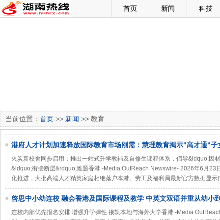
首页
新闻
科技
当前位置：
首页
>>
新闻
>> 教育
港府人才计划加速释放国际教育市场刚需：慧理教育揭示"高才通"子
之三大关键
火炭新校舍同步启用；推出一站式升学教辅及自修生课程体系，倡导&ldquo;因材施
&ldquo;衔接断层&rdquo;难题香港 -Media OutReach Newswire- 202
化推进，大批高端人才精英家庭相继落户本港。劳工及福利局最新官方数据显示[1
啓思中小幼连校 融会香港及国际课程及教学 中英文双语并重从幼小
连校内部优先报名安排 增强升学弹性 接轨本地与海外大学香港 -Media OutReach Ne