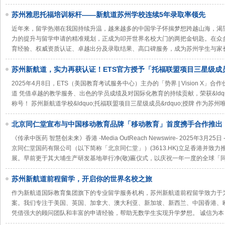
苏州雅思托福培训标杆——新航道苏州学校连续5年录取率领先
近年来，留学热潮在我国持续升温，越来越多的中国学子怀揣梦想跨越山海，渴
力的提升与留学申请的精准规划，正成为叩开世界名校大门的两把金钥匙。在众
育经验、权威资质认证、卓越出分及录取结果、高口碑服务，成为苏州学生与家
苏州新航道，实力再获认证！ETS官方授予「托福联盟项目三星级成
2025年4月8日，ETS（美国教育考试服务中心）主办的「势界 | Vision X
道 凭借卓越的教学服务、出色的学员成绩及对国际化教育的持续贡献，荣获&ldquo;
称号！ 苏州新航道学校&ldquo;托福联盟项目三星级成员&rdquo;授牌 作为苏州
北京同仁堂宣布与中国移动教育品牌「移动教育」首度携手合作推出
康学生大使计划」
《传承中医药 智慧创未来》香港 -Media OutReach Newswire- 2025年3月
京同仁堂国药有限公司（以下简称「北京同仁堂」）(3613.HK)立足香港并致
展。早前更于其大埔生产研发基地举行净(敬)匾仪式，以庆祝一年一度的全球「
苏州新航道前程留学，开启你的世界名校之旅
作为新航道国际教育集团旗下的专业留学服务机构，苏州新航道前程留学致力于
案。我们专注于美国、英国、加拿大、澳大利亚、新加坡、新西兰、中国香港、
凭借强大的顾问团队和丰富的申请经验，帮助无数学生实现升学梦想。 诚信为本