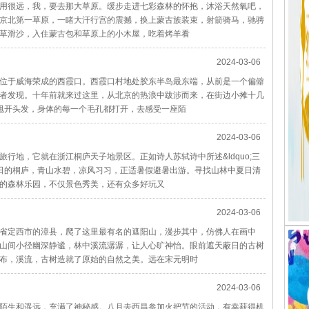
用很远，我，要去那大草原。缓步走进七彩森林的怀抱，沐浴天然氧吧，
京北第一草原，一睹大汗行宫的震撼，换上蒙古族装束，射箭骑马，驰骋
草滑沙，入住蒙古包和草原上的小木屋，吃着烤羊看
2024-03-06
位于威海荣成的西霞口。西霞口村地处胶东半岛最东端，从前是一个偏僻
者发现。十年前就来过这里，从北京的热浪中跋涉而来，在街边小摊十几
甩开头发，身体的每一个毛孔都打开，去感受一座陌
2024-03-06
行地，它就在浙江桐庐天子地景区。正如诗人苏轼诗中所述&ldquo;三
。夏日的桐庐，青山水碧，凉风习习，正适暑假避暑出游。寻找山林中夏日清
的森林乐园，不仅景色秀美，还有众多好玩又
2024-03-06
省定西市的漳县，爬了这里最有名的遮阳山，漫步其中，仿佛人在画中
山间小径幽深静谧，林中溪流潺潺，让人心旷神怡。眼前遮天蔽日的古树
布，溪流，古树造就了原始的自然之美。远在宋元明时
2024-03-06
陌生和遥远，充满了神秘感。八月去西昌参加火把节的活动，有幸获得机