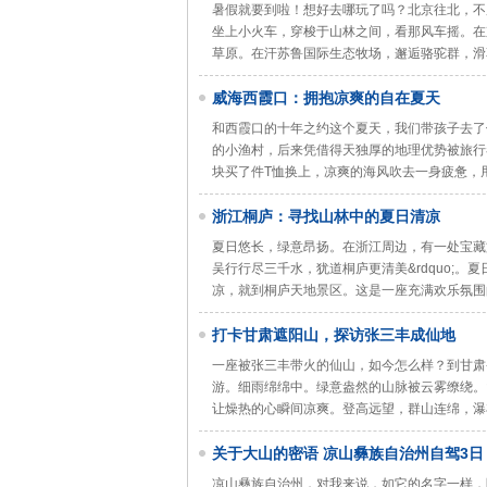
暑假就要到啦！想好去哪玩了吗？北京往北，不
坐上小火车，穿梭于山林之间，看那风车摇。在
草原。在汗苏鲁国际生态牧场，邂逅骆驼群，滑
威海西霞口：拥抱凉爽的自在夏天
和西霞口的十年之约这个夏天，我们带孩子去了
的小渔村，后来凭借得天独厚的地理优势被旅行
块买了件T恤换上，凉爽的海风吹去一身疲惫，
浙江桐庐：寻找山林中的夏日清凉
夏日悠长，绿意昂扬。在浙江周边，有一处宝藏旅
吴行行尽三千水，犹道桐庐更清美&rdquo;
凉，就到桐庐天地景区。这是一座充满欢乐氛围
打卡甘肃遮阳山，探访张三丰成仙地
一座被张三丰带火的仙山，如今怎么样？到甘肃
游。细雨绵绵中。绿意盎然的山脉被云雾缭绕。
让燥热的心瞬间凉爽。登高远望，群山连绵，瀑
关于大山的密语 凉山彝族自治州自驾3日
凉山彝族自治州，对我来说，如它的名字一样，