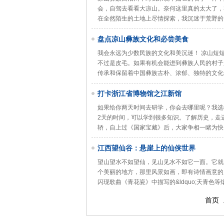
会，自驾去看看大凉山。奈何这里真的太大了，
在全然陌生的土地上尽情探索，我沉迷于荒野的
盘点凉山彝族文化和必尝美食
我会永远为少数民族的文化和美沉迷！ 凉山短
不过是皮毛。如果有机会能进到彝族人民的村子
传承和保留着中国彝族古朴、浓郁、独特的文化
打卡浙江省博物馆之江新馆
如果给你两天时间去研学，你会去哪里呢？我选
2天的时间，可以学到很多知识。了解历史，走
轿，自上过《国家宝藏》后，大家争相一睹为快
江西望仙谷：悬崖上的仙侠世界
望山望水不如望仙，见山见水不如它一面。它就
个美丽的地方，那里风景如画，即有诗情画意的
闪现歌曲《青花瓷》中描写的&ldquo;天青色等烟
首页