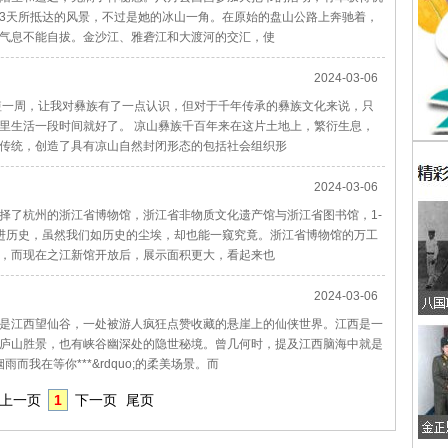
3天所抵达的风景，不过是她的冰山一角。在原始的盘山公路上奔驰着，
气息不能自拔。金沙江、雅砻江和大渡河的交汇，使
2024-03-06
短一周，让我对彝族有了一点认识，但对于千年传承的彝族文化来说，只
里生活一段时间就好了。 凉山彝族千百年来在这片土地上，繁衍生息，
传统，创造了具有凉山自然封闭形态的包括社会组织形
2024-03-06
择了杭州的浙江省博物馆，浙江省非物质文化遗产馆与浙江省图书馆，1-
进历史，虽然我们如历史的尘埃，却也能一窥究竟。浙江省博物馆的万工
，而现在之江新馆开放后，展示面积更大，看起来也
2024-03-06
是江西望仙谷，一处被游人疯狂点赞收藏的悬崖上的仙侠世界。江西是一
庐山胜景，也有峡谷幽深处的隐世秘境。曾几何时，提及江西脑海中就是
雨而我在等你***&rdquo;的柔美场景。而
上一页
1
下一页
尾页