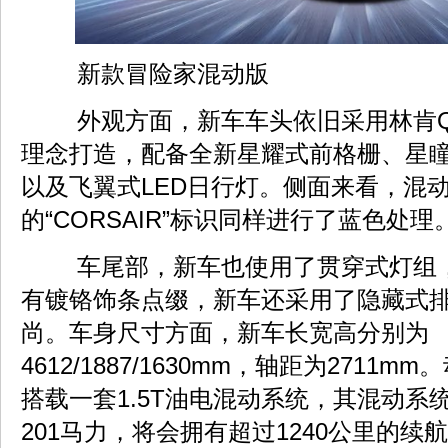
新款冒险家混动版
外观方面，新车车头依旧采用林肯Quiet F
理念打造，配备全新星耀式前格栅、星瞳
以及飞翼式LED日行灯。侧面来看，混
的“CORSAIR”标识同样进行了蓝色处理
车尾部，新车也使用了贯穿式灯组
有镀铬饰条点缀，新车还采用了隐藏式
尚。车身尺寸方面，新车长宽高分别为
4612/1887/1630mm，轴距为2711
搭载一套1.5T油电混动系统，其混动系
201马力，将会拥有超过1240公里的续