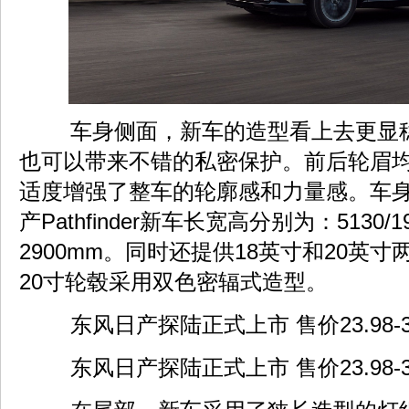
车身侧面，新车的造型看上去更显
也可以带来不错的私密保护。前后轮眉
适度增强了整车的轮廓感和力量感。车
产Pathfinder新车长宽高分别为：5130/1
2900mm。同时还提供18英寸和20英
20寸轮毂采用双色密辐式造型。
东风日产探陆正式上市 售价23.98-3
东风日产探陆正式上市 售价23.98-3