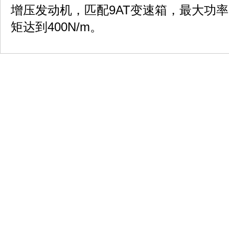
增压发动机，匹配9AT变速箱，最大功率
矩达到400N/m。