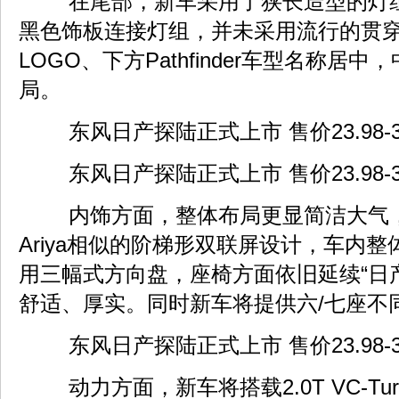
在尾部，新车采用了狭长造型的灯
黑色饰板连接灯组，并未采用流行的贯
LOGO、下方Pathfinder车型名称居
局。
东风日产探陆正式上市 售价23.98-3
东风日产探陆正式上市 售价23.98-3
内饰方面，整体布局更显简洁大气
Ariya相似的阶梯形双联屏设计，车内
用三幅式方向盘，座椅方面依旧延续“日
舒适、厚实。同时新车将提供六/七座不
东风日产探陆正式上市 售价23.98-3
动力方面，新车将搭载2.0T VC-Tu