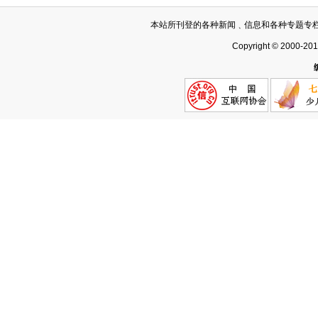
本站所刊登的各种新闻﹑信息和各种专题专
Copyright © 2000-20