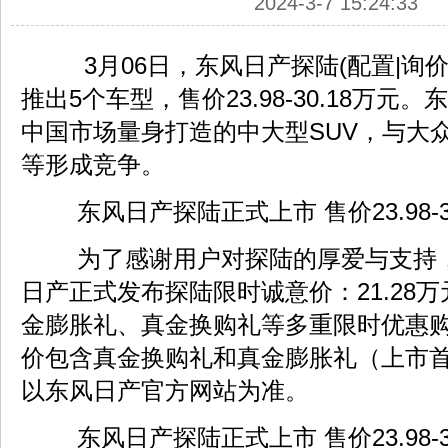
2024-3-7 15:24:33
3月06日，东风日产探陆(配置|询
推出5个车型，售价23.98-30.18万元
中国市场量身打造的中大型SUV，与大
等形成竞争。
东风日产探陆正式上市 售价23.98-3
为了感谢用户对探陆的厚爱与支持
日产正式发布探陆限时诚意价：21.28万元
金膨胀礼、真金换购礼等多重限时优惠
价包含真金换购礼和真金膨胀礼（上市
以东风日产官方网站为准。
东风日产探陆正式上市 售价23.98-3