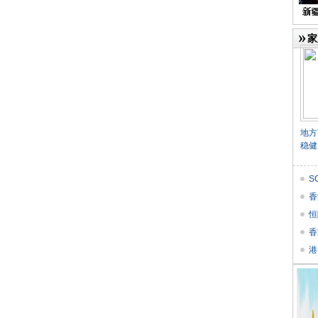
家
地方
稳健
S
Res
香
恒
香
港
气