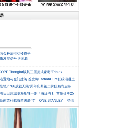
居
两会释放推动楼市平
康发展信号 各地政
COPE Thonglor以其三层复式豪宅"Triplex
iden
港置地与金门建筑 首度将CarbonCure低碳混凝土
隆地产“66成就无限”周年庆典第二阶段精彩启幕
港日出康城临海压轴一期「海瑅湾 I」首轮价单25
岛南赤柱临海超级豪宅^「ONE STANLEY」 销情