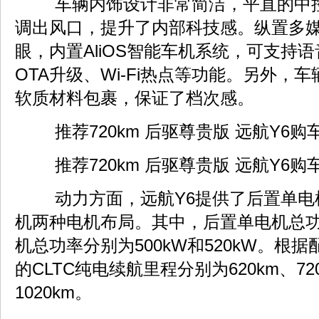
车辆内饰设计非常简洁，平直的中
调出风口，提升了内部科技感。纵置多
眼，内置AliOS智能车机系统，可支持
OTA升级、Wi-Fi热点等功能。另外，
软质材料包裹，保证了档次感。
推荐720km 后驱尊贵版 远航Y6购
推荐720km 后驱尊贵版 远航Y6购
动力方面，远航Y6提供了后置单电
机两种电机布局。其中，后置单电机总功率
机总功率分别为500kW和520kW。根据
的CLTC纯电续航里程分别为620km、720
1020km。