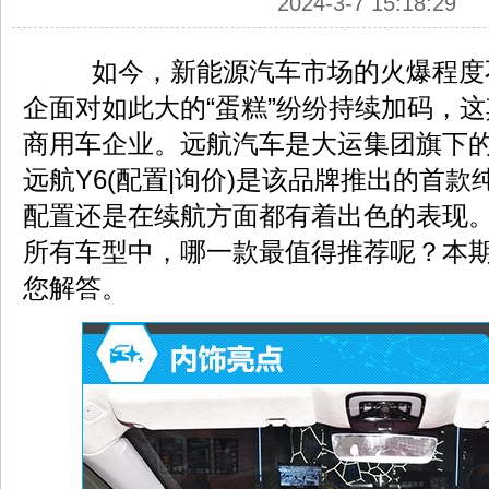
2024-3-7 15:18:29
如今，新能源汽车市场的火爆程度
企面对如此大的“蛋糕”纷纷持续加码，
商用车企业。远航汽车是大运集团旗下
远航Y6(配置|询价)是该品牌推出的首
配置还是在续航方面都有着出色的表现。
所有车型中，哪一款最值得推荐呢？本
您解答。