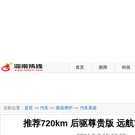
首页
新闻
科技
当前位置：
首页
>>
汽车
>>
美容养护
>>
汽车美容
推荐720km 后驱尊贵版 远