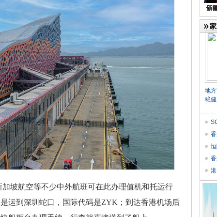
家
地方
稳健
S
Res
香
恒
香
港
气
加坡航空等不少中外航班可在此办理值机和托运行
是运到深圳蛇口，国际代码是ZYK；到达香港机场后