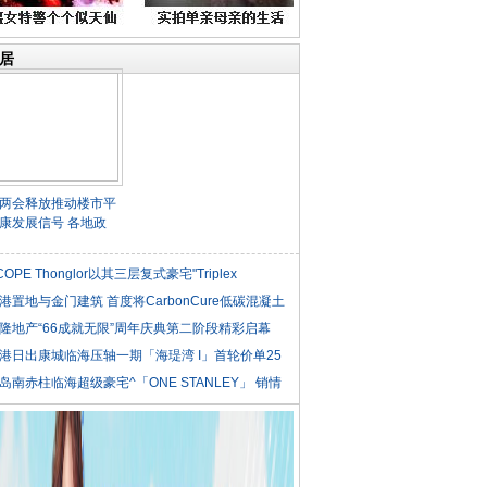
居
两会释放推动楼市平
康发展信号 各地政
COPE Thonglor以其三层复式豪宅"Triplex
iden
港置地与金门建筑 首度将CarbonCure低碳混凝土
隆地产“66成就无限”周年庆典第二阶段精彩启幕
港日出康城临海压轴一期「海瑅湾 I」首轮价单25
岛南赤柱临海超级豪宅^「ONE STANLEY」 销情