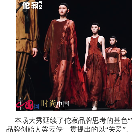
本场大秀延续了佗寂品牌思考的基色“WA
品牌创始人梁云侠一贯提出的以“关爱”、